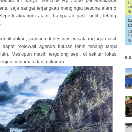
 wisata ini hanya mematok Rp 5.000 per wisatawan
Ka
yan
 tentu saja sangat terjangkau mengingat pesona alam di
Nov
eperti akuarium alami, hamparan pasir putih, tebing-
Ca
a.
Ob
Sak
me
nakjubkan, suasana di destinasi wisata ini juga masih
Nov
a dapat melewati agenda liburan lebih tenang tanpa
ain. Meskipun masih tergolong sepi, di sekitar lokasi
5 
penjual minuman dan makanan.