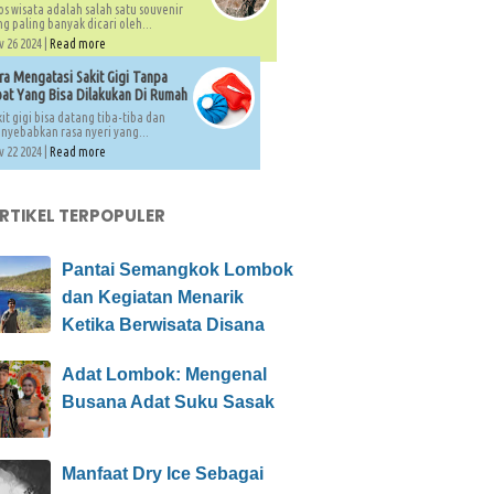
os wisata adalah salah satu souvenir
g paling banyak dicari oleh...
 26 2024 |
Read more
ra Mengatasi Sakit Gigi Tanpa
at Yang Bisa Dilakukan Di Rumah
it gigi bisa datang tiba-tiba dan
nyebabkan rasa nyeri yang...
 22 2024 |
Read more
ARTIKEL TERPOPULER
Pantai Semangkok Lombok
dan Kegiatan Menarik
Ketika Berwisata Disana
Adat Lombok: Mengenal
Busana Adat Suku Sasak
Manfaat Dry Ice Sebagai