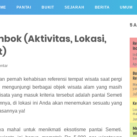
OME
PANTAI
BUKIT
SEJARAH
BERITA
UMUM
5 
bok (Aktivitas, Lokasi,
Re
t)
In
In
be
Apr
ntar
Bu
Re
an pernah kehabisan referensi tempat wisata saat pergi
Me
sa mengunjungi berbagai objek wisata alam yang masih
ya
Jul
isata yang masuk kriteria tersebut adalah pantai Semeti
nya, di lokasi ini Anda akan menemukan sesuatu yang
Ke
Lo
asannya ya!
mas
Jun
Me
ya mahal untuk menikmati eksotisme pantai Semeti.
Wi