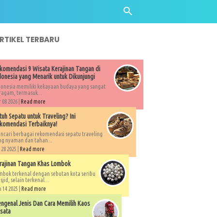
ARTIKEL TERBARU
komendasi 9 Wisata Kerajinan Tangan di
donesia yang Menarik untuk Dikunjungi
donesia memiliki kekayaan budaya yang sangat
ragam, termasuk...
 08 2026 |
Read more
tuh Sepatu untuk Traveling? Ini
komendasi Terbaiknya!
ncari berbagai rekomendasi sepatu traveling
ng nyaman dan tahan...
 28 2025 |
Read more
rajinan Tangan Khas Lombok
mbok terkenal dengan sebutan kota seribu
jid, selain terkenal...
 14 2025 |
Read more
ngenal Jenis Dan Cara Memilih Kaos
sata