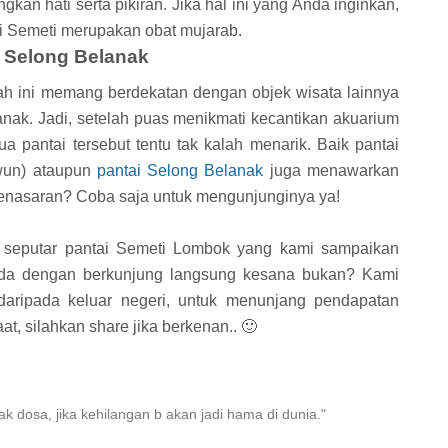
an hati serta pikiran. Jika hal ini yang Anda inginkan,
i Semeti merupakan obat mujarab.
n Selong Belanak
ah ini memang berdekatan dengan objek wisata lainnya
nak. Jadi, setelah puas menikmati kecantikan akuarium
a pantai tersebut tentu tak kalah menarik. Baik pantai
awun) ataupun
pantai Selong Belanak
juga menawarkan
enasaran? Coba saja untuk mengunjunginya ya!
 seputar pantai Semeti Lombok yang kami sampaikan
beda dengan berkunjung langsung kesana bukan? Kami
daripada keluar negeri, untuk menunjang pendapatan
t, silahkan share jika berkenan.. 🙂
 dosa, jika kehilangan b akan jadi hama di dunia."