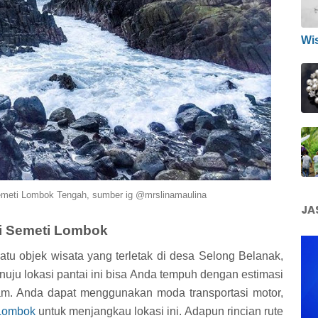
Wi
Semeti Lombok Tengah, sumber ig @mrslinamaulina
JA
ai Semeti Lombok
tu objek wisata yang terletak di desa Selong Belanak,
uju lokasi pantai ini bisa Anda tempuh dengan estimasi
am. Anda dapat menggunakan moda transportasi motor,
 Lombok
untuk menjangkau lokasi ini. Adapun rincian rute