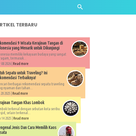
ARTIKEL TERBARU
komendasi 9 Wisata Kerajinan Tangan di
donesia yang Menarik untuk Dikunjungi
donesia memiliki kekayaan budaya yang sangat
ragam, termasuk...
 08 2026 |
Read more
tuh Sepatu untuk Traveling? Ini
komendasi Terbaiknya!
ncari berbagai rekomendasi sepatu traveling
ng nyaman dan tahan...
 28 2025 |
Read more
rajinan Tangan Khas Lombok
mbok terkenal dengan sebutan kota seribu
jid, selain terkenal...
 14 2025 |
Read more
ngenal Jenis Dan Cara Memilih Kaos
sata