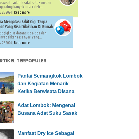
os wisata adalah salah satu souvenir
g paling banyak dicari oleh...
 26 2024 |
Read more
ra Mengatasi Sakit Gigi Tanpa
at Yang Bisa Dilakukan Di Rumah
it gigi bisa datang tiba-tiba dan
nyebabkan rasa nyeri yang...
 22 2024 |
Read more
ARTIKEL TERPOPULER
Pantai Semangkok Lombok
dan Kegiatan Menarik
Ketika Berwisata Disana
Adat Lombok: Mengenal
Busana Adat Suku Sasak
Manfaat Dry Ice Sebagai