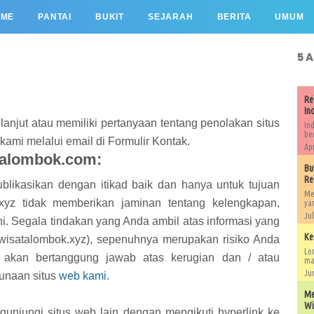
OME
PANTAI
BUKIT
SEJARAH
BERITA
UMUM
5 
Re
In
lanjut atau memiliki pertanyaan tentang penolakan situs
In
be
ami melalui email di Formulir Kontak.
Apr
talombok.com:
Bu
Re
ublikasikan dengan itikad baik dan hanya untuk tujuan
Me
xyz tidak memberikan jaminan tentang kelengkapan,
ya
Jul
ni. Segala tindakan yang Anda ambil atas informasi yang
Ke
wisatalombok.xyz), sepenuhnya merupakan risiko Anda
Lo
ak akan bertanggung jawab atas kerugian dan / atau
mas
Jun
unaan situs
web kami
.
Me
Wi
gunjungi situs web lain dengan mengikuti hyperlink ke