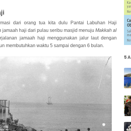
Ka
yan
ji
Nov
Ca
rmasi dari orang tua kita dulu Pantai Labuhan Haji
Ob
jamaah haji dari pulau seribu masjid menuju
Makkah al
Sak
me
erjalanan jamaah haji menggunakan jalur laut dengan
Nov
npun membutuhkan waktu 5 sampai dengan 6 bulan.
5 