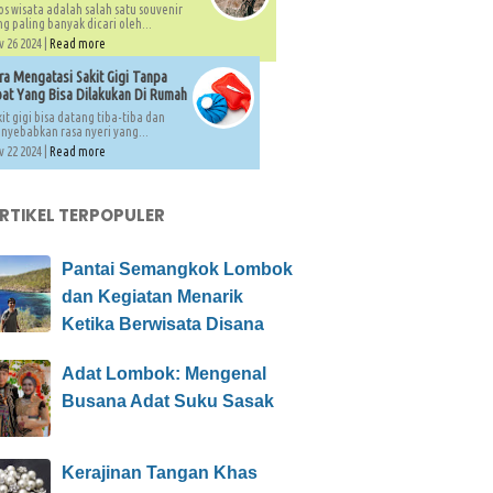
os wisata adalah salah satu souvenir
g paling banyak dicari oleh...
 26 2024 |
Read more
ra Mengatasi Sakit Gigi Tanpa
at Yang Bisa Dilakukan Di Rumah
it gigi bisa datang tiba-tiba dan
nyebabkan rasa nyeri yang...
 22 2024 |
Read more
ARTIKEL TERPOPULER
Pantai Semangkok Lombok
dan Kegiatan Menarik
Ketika Berwisata Disana
Adat Lombok: Mengenal
Busana Adat Suku Sasak
Kerajinan Tangan Khas