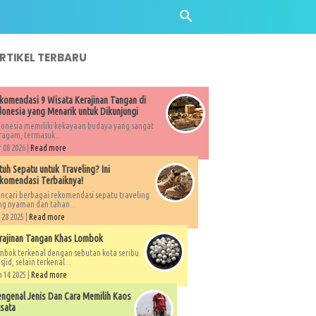
ARTIKEL TERBARU
komendasi 9 Wisata Kerajinan Tangan di
donesia yang Menarik untuk Dikunjungi
donesia memiliki kekayaan budaya yang sangat
ragam, termasuk...
 08 2026 |
Read more
tuh Sepatu untuk Traveling? Ini
komendasi Terbaiknya!
ncari berbagai rekomendasi sepatu traveling
ng nyaman dan tahan...
 28 2025 |
Read more
rajinan Tangan Khas Lombok
mbok terkenal dengan sebutan kota seribu
jid, selain terkenal...
 14 2025 |
Read more
ngenal Jenis Dan Cara Memilih Kaos
sata