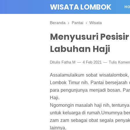
WISATA LOMBOK
H
Beranda
›
Pantai
›
Wisata
Menyusuri Pesisir
Labuhan Haji
Ditulis
Fatha M
4 Feb 2021
Tulis Komen
Assalamulaikum sobat wisatalombok, k
Lombok Timur nih. Pantai bersejarah
para pengunjunya menjadi bosan. Pan
Haji.
Ngomongin masalah haji nih, tentunya
untuk keluarga di rumah.Umumnya ber
zam zam sebagai obat segala penyaki
lainnya.