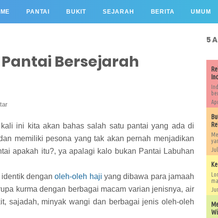
OME
PANTAI
BUKIT
SEJARAH
BERITA
UMUM
5 
 Pantai Bersejarah
Re
In
In
be
Apr
tar
Bu
Re
ali ini kita akan bahas salah satu pantai yang ada di
Me
 dan memiliki pesona yang tak akan pernah menjadikan
ya
Jul
tai apakah itu?, ya apalagi kalo bukan Pantai Labuhan
Ke
Lo
 identik dengan
oleh-oleh haji
yang dibawa para jamaah
mas
upa kurma dengan berbagai macam varian jenisnya, air
Jun
t, sajadah, minyak wangi dan berbagai jenis oleh-oleh
Me
Wi