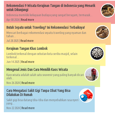
Rekomendasi 9 Wisata Kerajinan Tangan di Indonesia yang Menarik
untuk Dikunjungi
Indonesia memiliki kekayaan budaya yang sangat beragam, termasuk...
Apr 08 2026 |
Read more
Butuh Sepatu untuk Traveling? Ini Rekomendasi Terbaiknya!
Mencari berbagai rekomendasi sepatu traveling yang nyaman dan
tahan...
Jul 28 2025 |
Read more
Kerajinan Tangan Khas Lombok
Lombok terkenal dengan sebutan kota seribu masjid, selain
terkenal...
Jun 14 2025 |
Read more
Mengenal Jenis Dan Cara Memilih Kaos Wisata
Kaos wisata adalah salah satu souvenir yang paling banyak dicari
oleh...
Nov 26 2024 |
Read more
Cara Mengatasi Sakit Gigi Tanpa Obat Yang Bisa
Dilakukan Di Rumah
Sakit gigi bisa datang tiba-tiba dan menyebabkan rasa nyeri
yang...
Nov 22 2024 |
Read more