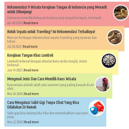
Rekomendasi 9 Wisata Kerajinan Tangan di Indonesia yang Menarik
untuk Dikunjungi
Indonesia memiliki kekayaan budaya yang sangat beragam, termasuk...
Apr 08 2026 |
Read more
Butuh Sepatu untuk Traveling? Ini Rekomendasi Terbaiknya!
Mencari berbagai rekomendasi sepatu traveling yang nyaman dan
tahan...
Jul 28 2025 |
Read more
Kerajinan Tangan Khas Lombok
Lombok terkenal dengan sebutan kota seribu masjid, selain
terkenal...
Jun 14 2025 |
Read more
Mengenal Jenis Dan Cara Memilih Kaos Wisata
Kaos wisata adalah salah satu souvenir yang paling banyak dicari
oleh...
Nov 26 2024 |
Read more
Cara Mengatasi Sakit Gigi Tanpa Obat Yang Bisa
Dilakukan Di Rumah
Sakit gigi bisa datang tiba-tiba dan menyebabkan rasa nyeri
yang...
Nov 22 2024 |
Read more